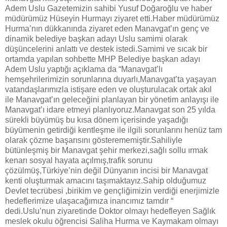
Adem Uslu Gazetemizin sahibi Yusuf Doğaroğlu ve haber
müdürümüz Hüseyin Hurmayı ziyaret etti.Haber müdürümüz
Hurma’nın dükkanında ziyaret eden Manavgat’ın genç ve
dinamik belediye başkan adayı Uslu samimi olarak
düşüncelerini anlattı ve destek istedi.Samimi ve sıcak bir
ortamda yapılan sohbette MHP Belediye başkan adayı
Adem Uslu yaptığı açıklama da “Manavgat’lı
hemşehrilerimizin sorunlarına duyarlı,Manavgat’ta yaşayan
vatandaşlarımızla istişare eden ve oluşturulacak ortak akıl
ile Manavgat’ın geleceğini planlayan bir yönetim anlayışı ile
Manavgat’ı idare etmeyi planlıyoruz.Manavgat son 25 yılda
sürekli büyümüş bu kısa dönem içerisinde yaşadığı
büyümenin getirdiği kentleşme ile ilgili sorunlarını henüz tam
olarak çözme başarısını gösterememiştir.Sahiliyle
bütünleşmiş bir Manavgat şehir merkezi,sağlı sollu ırmak
kenarı sosyal hayata açılmış,trafik sorunu
çözülmüş,Türkiye’nin değil Dünyanın incisi bir Manavgat
kenti oluşturmak amacını taşımaktayız.Sahip olduğumuz
Devlet tecrübesi ,birikim ve gençliğimizin verdiği enerjimizle
hedeflerimize ulaşacağımıza inancımız tamdır “
dedi.Uslu’nun ziyaretinde Doktor olmayı hedefleyen Sağlık
meslek okulu öğrencisi Saliha Hurma ve Kaymakam olmayı