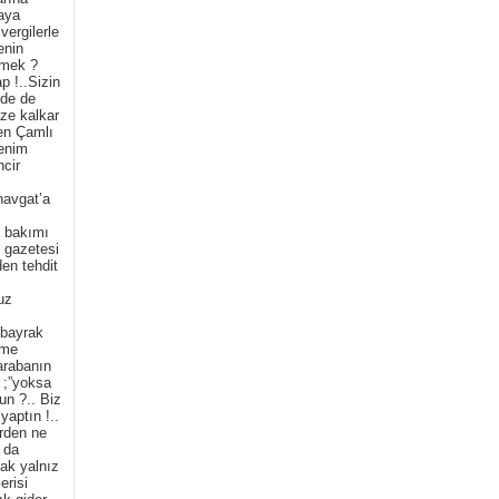
maya
vergilerle
enin
emek ?
p !..Sizin
üde de
ze kalkar
ken Çamlı
Benim
ncir
navgat’a
n bakımı
ı gazetesi
den tehdit
uz
 bayrak
tme
arabanın
n ;”yoksa
un ?.. Biz
yaptın !..
erden ne
a da
ak yalnız
erisi