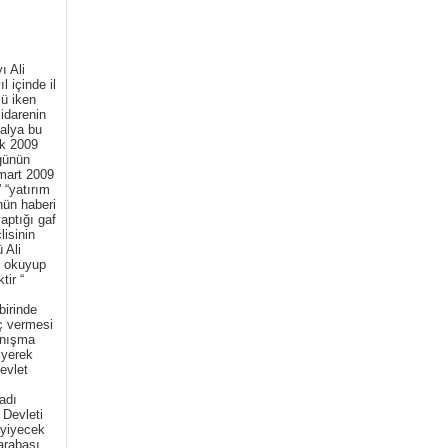
ı Ali
l içinde il
ü iken
 idarenin
talya bu
ak 2009
günün
mart 2009
 “yatırım
nün haberi
aptığı gaf
lisinin
 Ali
ş okuyup
tir “
birinde
ç vermesi
anışma
iyerek
evlet
adı
 Devleti
 yiyecek
arabası