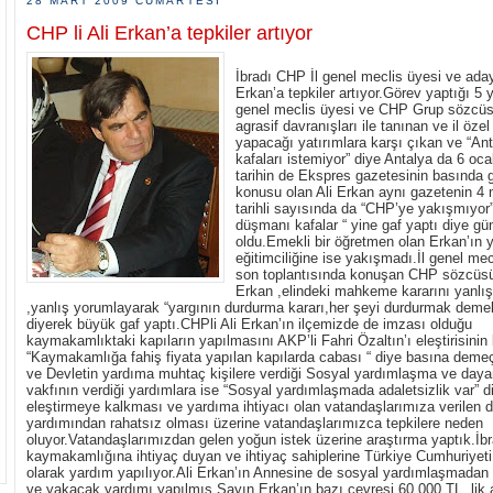
28 MART 2009 CUMARTESI
CHP li Ali Erkan’a tepkiler artıyor
İbradı CHP İl genel meclis üyesi ve aday
Erkan’a tepkiler artıyor.Görev yaptığı 5 yı
genel meclis üyesi ve CHP Grup sözcüs
agrasif davranışları ile tanınan ve il özel
yapacağı yatırımlara karşı çıkan ve “An
kafaları istemiyor” diye Antalya da 6 oc
tarihin de Ekspres gazetesinin basında 
konusu olan Ali Erkan aynı gazetenin 4 
tarihli sayısında da “CHP’ye yakışmıyor”
düşmanı kafalar “ yine gaf yaptı diye gü
oldu.Emekli bir öğretmen olan Erkan’ın y
eğitimciliğine ise yakışmadı.İl genel mec
son toplantısında konuşan CHP sözcüsü
Erkan ,elindeki mahkeme kararını yanlı
,yanlış yorumlayarak “yargının durdurma kararı,her şeyi durdurmak demek
diyerek büyük gaf yaptı.CHPli Ali Erkan’ın ilçemizde de imzası olduğu
kaymakamlıktaki kapıların yapılmasını AKP’li Fahri Özaltın’ı eleştirisinin 
“Kaymakamlığa fahiş fiyata yapılan kapılarda cabası “ diye basına deme
ve Devletin yardıma muhtaç kişilere verdiği Sosyal yardımlaşma ve day
vakfının verdiği yardımlara ise “Sosyal yardımlaşmada adaletsizlik var” d
eleştirmeye kalkması ve yardıma ihtiyacı olan vatandaşlarımıza verilen d
yardımından rahatsız olması üzerine vatandaşlarımızca tepkilere neden
oluyor.Vatandaşlarımızdan gelen yoğun istek üzerine araştırma yaptık.İbr
kaymakamlığına ihtiyaç duyan ve ihtiyaç sahiplerine Türkiye Cumhuriyeti
olarak yardım yapılıyor.Ali Erkan’ın Annesine de sosyal yardımlaşmadan
ve yakacak yardımı yapılmış.Sayın Erkan’ın bazı çevresi 60.000 TL. lik 