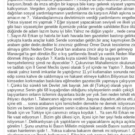
karşısın,İbradı da imza attığın bir kapıya bile karşı gelerek siyaset yap
kalkıyorsun .Vergiden ,içilen sigaradan ,içkiden ve çoğu mallardan alınan 
dağıtılan sosyal yardımlaşmanın yardımlarına da karşısın.Allah aşkına s
amacın ne ?.. Vatandaşlarımıza devletimizin verdiği yardımlarımı engell
Yoksa siyaset mi yapmak ? Eğer siyaset yapacaksan seviyeli ve ilkeli ya
gibi bazı siyasetçiler genelde ilçemizde yoklar genelde sahildeler.Bize öl
düğünde de adam lazım bunu iyi bilin.Yalnız ne düğün yapılır , nede cena
!..Sayın Ali Erkan iyi hatırla bir karlı havada ben gazeteleri bastırıp gelir
yokuşta karda araçlar kaldı.Sende sonradan geldin,bir araç kaymışken.
arabam gider dedin,dediler ki zincirsiz gidilmez Ömer Duruk tesislerine zi
almaya gittin.Neden Ömer Duruk’tan arabana zincir alıp ta geri gelmeyip
Manavgat’ta geri döndün.Biz o kış şartlarında İbradı’ya vardık.Neden Ma
dönmek ihtiyacı duydun ?..Karda kışta sürekli İbradı da yaşayan tüm
hemşehrilerimiz şimdi ne diyecekler ?..Çukurviran Mahallemizin okulunu
ve tadilatı için İl Genel Meclis üyesi olarak 5 yıl içinde ne Yaptın ?..İbrad
olarak yalnız kendi imkanlar ile yaptığımız 11.yıl kutlamaları sonunda ne
edip sonra kahve de saldırmaya ve hakaret etmeye kalktın.Biliyorsun biz
kimseden korkmadan baskılara eğilmeden gazetecilik yapmaya çalışıyor
!..Çünkü biz sürekli tek Devlet ,tek bayrak ,tek dil (Türkçe) olarak yayın
yapıyoruz.Senin gibi 68 kuşağından olduğunu söyleyenlerin oraklı çekiçli
taşıyanların onların özlemini duyanlara bizde yer yok.Sen neden tehdit e
ihtiyacı duydun !..Tabancanın ağzına verdim ,başına dayadım,altına etti,
içine etti ... sonra arabanın içini temizledim demekle ne demek istiyorsu
bizim ve benim üstüme gelirsem senin icabına bakarız demek mi istiyors
İbradı için ve Türkiye için canımızı ortaya koyduk !.. Ya sen Ali Erkan ne 
Ne vaat ediyorsun !..Bizim gibi ülkesi için, ilçesi için her şeyi feda edenl
istiyorsun !..Delikanlıysan çık yaptıklarını ve yapacaklarını açıkça açıkl
görelim !..Şunu unutma ki Basın Milletin müşterek sesidir.Basını susturm
vatan hainlerinin işidir !...Yoksa icabına bakarım demek mi istiyorsun !..G