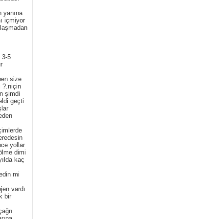
n yanına
ı içmiyor
ımlaşmadan
 3-5
r
ben size
 ?.niçin
en şimdi
ldi geçti
lar
neden
çimlerde
eredesin
nce yollar
ölme dimi
yılda kaç
edin mi
ojen vardı
 bir
çağrı
arına