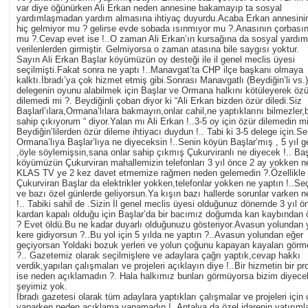
var diye öğünürken Ali Erkan neden annesine bakamayıp ta sosyal
yardımlaşmadan yardım almasına ihtiyaç duyurdu.Acaba Erkan annesini
hiç gelmiyor mu ? gelirse evde sobada ısınmıyor mu ?.Anasının çorbasın
mu ?.Cevap evet ise !..O zaman Ali Erkan’ın kursağına da sosyal yard
verilenlerden girmiştir. Gelmiyorsa o zaman atasına bile saygısı yoktur.
Sayın Ali Erkan Başlar köyümüzün oy desteği ile il genel meclis üyesi
seçilmişti.Fakat sonra ne yaptı !..Manavgat’ta CHP ilçe başkanı olmaya
kalktı.İbradı’ya çok hizmet etmiş gibi.Sonrası Manavgatlı (Beydiğin’li vs.)
delegenin oyunu alabilmek için Başlar ve Ormana halkını kötüleyerek özü
dilemedi mi ?. Beydiğinli çoban diyor ki “Ali Erkan bizden özür diledi.Siz
Başlarl’ılara,Ormana’lılara bakmayın,onlar cahil,ne yaptıklarını bilmezler,
sahip çıkıyorum “ diyor.Yalan mı Ali Erkan !..3-5 oy için özür dilemedin mi
Beydiğin’lilerden özür dileme ihtiyacı duydun !.. Tabi ki 3-5 delege için.S
Ormana’lıya Başlar’lıya ne diyeceksin !..Senin köyün Başlar’mış , 5 yıl ge
,öyle söylemişsin,sana onlar sahip çıkmış Çukurviranlı ne diyecek !.. Baş
köyümüzün Çukurviran mahallemizin telefonları 3 yıl önce 2 ay yokken 
KLAS TV ye 2 kez davet etmemize rağmen neden gelemedin ?.Özellikle
Çukurviran Başlar da elektrikler yokken,telefonlar yokken ne yaptın !..Se
ve bazı özel günlerde geliyorsun.Ya kışın bazı hallerde sorunlar varken n
!.. Tabiki sahil de .Sizin İl genel meclis üyesi olduğunuz dönemde 3 yıl ö
kardan kapalı olduğu için Başlar’da bir bacımız doğumda kan kaybından 
? Evet öldü.Bu ne kadar duyarlı olduğunuzu gösteriyor.Avasun yolundan 
kere gidiyorsun ?..Bu yol için 5 yılda ne yaptın ?..Avasun yolundan eğer
geçiyorsan Yoldaki bozuk yerleri ve yolun çoğunu kapayan kayaları görm
?.. Gazetemiz olarak seçilmişlere ve adaylara çağrı yaptık,cevap hakkı
verdik,yapılan çalışmaları ve projeleri açıklayın diye !..Bir hizmetin bir pr
ise neden açıklamadın ?. Hala halkımız bunları görmüyorsa bizim diyecek
şeyimiz yok.
İbradı gazetesi olarak tüm adaylara yaptıkları çalışmalar ve projeleri için 
yaparken neden açıklama yapamadın !..Antalya da özel idarenin yatırıml