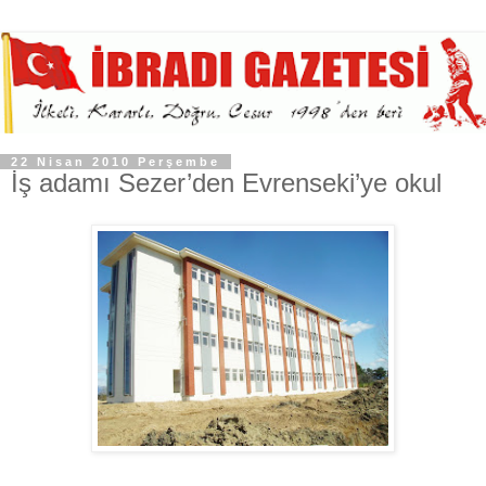
22 Nisan 2010 Perşembe
İş adamı Sezer’den Evrenseki’ye okul