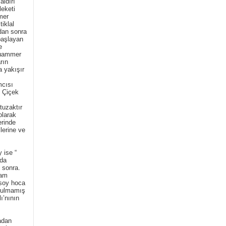
aldırı
eketi
mer
iklal
dan sonra
başlayan
e
Muammer
rın
a yakışır
cısı
 Çiçek
tuzaktır
olarak
erinde
llerine ve
 ise “
mda
 sonra.
lam
ksoy hoca
urulmamış
ı’nının
adan