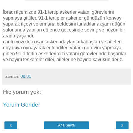
İbradı ilçemizde 91-1 tertip askerler vatani görevlerini
yapmaya gittiler. 91-1 tertipler askerler gündüzün konvoy
yaparak ilçeyi ve ormana beldesini turladılar akşam düğün
salonunda yapılan eğlence gecesinde sevinç ve hüzün bir
arada yaşandı.
canlı müzikte çoşan asker adayları,arkadaşları ve aileleri
doyasıya oynayarak eğlendiler. Vatani görevini yapmaya
giden 91-1 tertip askerlerimizi vatani görevlerinde başarılar
ve hayırlı teskereler diler, ailelerine hayırla kavuşun deriz.
zaman:
09:31
Hiç yorum yok:
Yorum Gönder
‹
›
Ana Sayfa