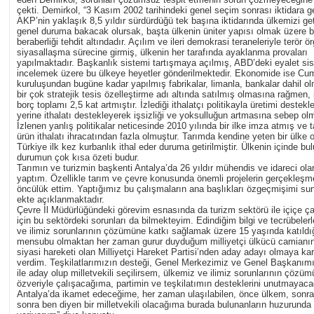
çekti. Demirkol, “3 Kasım 2002 tarihindeki genel seçim sonrası iktidara g
AKP’nin yaklaşık 8,5 yıldır sürdürdüğü tek başına iktidarında ülkemizi get
genel duruma bakacak olursak, başta ülkenin üniter yapısı olmak üzere bi
beraberliği tehdit altındadır.
Açılım ve ileri demokrasi teraneleriyle terör ö
siyasallaşma sürecine girmiş, ülkenin her tarafında ayaklanma provaları
yapılmaktadır. Başkanlık sistemi tartışmaya açılmış, ABD’deki eyalet sis
incelemek üzere bu ülkeye heyetler gönderilmektedir. Ekonomide ise Cum
kuruluşundan bugüne kadar yapılmış fabrikalar, limanla, bankalar dahil o
bir çok stratejik tesis özelleştirme adı altında satılmış olmasına rağmen, 
borç toplamı 2,5 kat artmıştır. İzlediği ithalatçı politikayla üretimi destek
yerine ithalatı destekleyerek işsizliği ve yoksulluğun artmasına sebep ol
İzlenen yanlış politikalar neticesinde 2010 yılında bir ilke imza atmış ve 
ürün ithalatı ihracatından fazla olmuştur. Tarımda kendine yeten bir ülke 
Türkiye ilk kez kurbanlık ithal eder duruma getirilmiştir. Ülkenin içinde b
durumun çok kısa özeti budur.
Tarımın ve turizmin başkenti Antalya’da 26 yıldır mühendis ve idareci ola
yaptım. Özellikle tarım ve çevre konusunda önemli projelerin gerçekleşm
öncülük ettim. Yaptığımız bu çalışmaların ana başlıkları özgeçmişimi s
ekte açıklanmaktadır.
Çevre İl Müdürlüğündeki görevim esnasında da turizm sektörü ile içiçe ça
için bu sektördeki sorunları da bilmekteyim. Edindiğim bilgi ve tecrübeler
ve ilimiz sorunlarının çözümüne katkı sağlamak üzere 15 yaşında katıld
mensubu olmaktan her zaman gurur duyduğum milliyetçi ülkücü camianın
siyasi hareketi olan Milliyetçi Hareket Partisi’nden aday adayı olmaya kar
verdim. Teşkilatlarımızın desteği, Genel Merkezimiz ve Genel Başkanım
ile aday olup milletvekili seçilirsem, ülkemiz ve ilimiz sorunlarının çözüm
özveriyle çalışacağıma, partimin ve teşkilatımın desteklerini unutmayac
Antalya’da ikamet edeceğime, her zaman ulaşılabilen, önce ülkem, sonra
sonra ben diyen bir milletvekili olacağıma burada bulunanların huzurunda