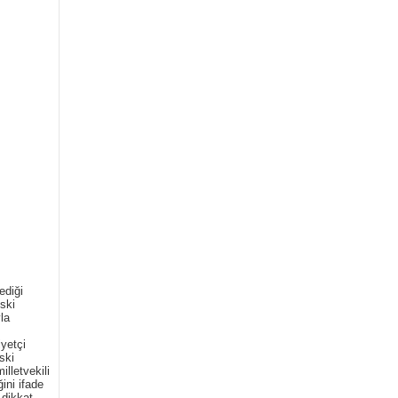
ediği
Eski
la
iyetçi
ski
illetvekili
ini ifade
 dikkat