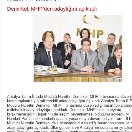
21 MART 2011 PAZARTESI
Demirkol, MHP’den adaylığını açıkladı
Antalya Tarım İl Eski Müdürü Nurettin Demirkol, MHP İl binasında düzenl
basın toplantısıyla milletvekili aday adaylığını açıkladı.
Antalya Tar
ım İl 
Müdürü Nurettin Demirkol, MHP İl binasında düzenlediği basın toplantısıy
milletvekili aday adaylığını açıkladı. Demirkol, MHP’nin kimseyi aç
bırakmayacağını, ispatının da seçim beyannamesi olduğunu söyledi.
Mill
Hareket Partisi’nde hareketli saatler yaşanmaya devam ediyor. Tarım İl E
Müdürü Nurettin Demirkol da il binasında düzenlediği basın toplantısı ile m
aday adaylığını açıkladı. Ülke gündemi ve Antalya’nın sorunlarını iyi bildiğ
eden Demirkol, sorunları çözümsüz tespit etmenin sorun çözmeyeceğine