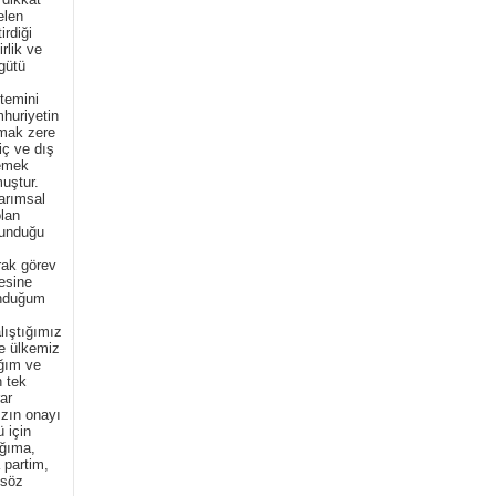
elen
irdiği
rlik ve
rgütü
temini
huriyetin
lmak zere
iç ve dış
lemek
muştur.
tarımsal
olan
ulunduğu
rak görev
esine
unduğum
lıştığımız
le ülkemiz
ığım ve
 tek
ar
ızın onayı
ü için
ağıma,
 partim,
 söz