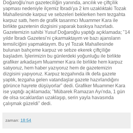
Doğaroğlu'nun gazeteciliğin yanında, arıcılık ve çiftçilik
yapması nedeniyle ilçemiz İbradı'ya 2 km uzaklıktaki Tozak
Mahallesinde karpuz ve sebzeleri beklerken hem tezgahta
karpuz sattı, hem de grafik tasarımcı Muammer Kara ile
birlikte gazetenin dizgisini yaparak baskıya hazırladı.
Gazetemizin sahibi Yusuf Doğaroğlu yaptığı açıklamada; "14
yıldır İbradı Gazetesi'ni çıkarmaktayım ve bazı ajansların
temsilciğini yapmaktayım. Bu yıl Tozak Mahallesinde
bulunan bahçeme karpuz ve sebze ekerek çiftçiliğe
başladım. İşlerimizin bu günlerdeki yoğunluğu ile birlikte
grafiker arkadaşım Muammer Kara ile birlikte hem karpuz
satıyoruz, hem haber yazıyoruz hem de gazetemizin
dizgisini yapıyoruz. Karpuz tezgahında ilk defa gazete
yaptık, tezgaha gelen vatandaşlar gazete hazırlandığını
görünce hayrete düşüyorlar" dedi. Grafiker Muammer Kara
ise yaptığı açıklamada; "Mübarek Ramazan Ayı'nda, 1 gün
de olsa sıcaklardan uzaklaşıp, serin yayla havasında
çalışmak güzeldi" dedi.
zaman:
18:54